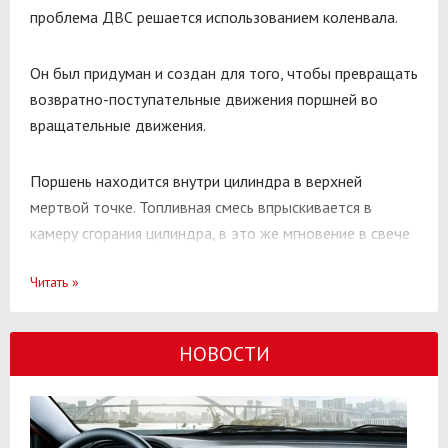
проблема ДВС решается использованием коленвала.
Он был придуман и создан для того, чтобы превращать
возвратно-поступательные движения поршней во
вращательные движения.
Поршень находится внутри цилиндра в верхней
мертвой точке. Топливная смесь впрыскивается в
камеру сгорания цилиндра, в это же мгновение в свече
образуется искра, от которой воспламеняется смесь.
Читать
»
Газы, выделяющиеся при сгорании, давят на поршень,
он движется к нижней мертвой точке и через
НОВОСТИ
кривошипно-шатунный механизм передает
поступательное движение на коленвал, который
преобразует это движение во вращательное.