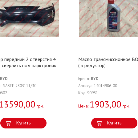
р передний 2 отверстия 4
Масло трансмиссионное B
 сверлить под парктроник
( в редуктор)
BYD
Бренд:
BYD
л: SA3EF-2803111/30
Артикул: 14014986-00
0602
Код: 90981
13590,00
1903,00
грн.
Цена:
грн.
Купить
Купить