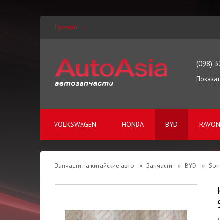
Русский
(098) 3
Показат
VOLKSWAGEN
HONDA
BYD
RAVON
Запчасти на китайские авто
»
Запчасти
»
BYD
»
Son