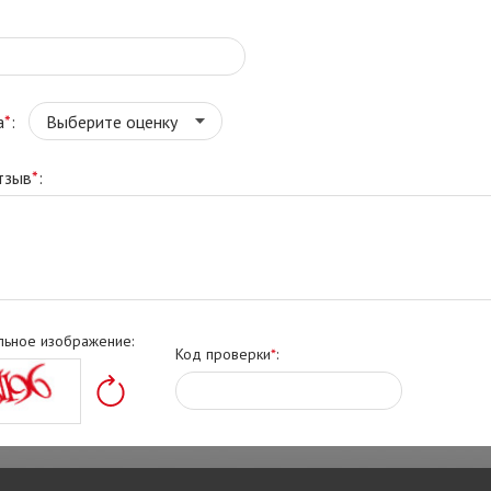
а
*
:
тзыв
*
:
льное изображение:
Код проверки
*
: