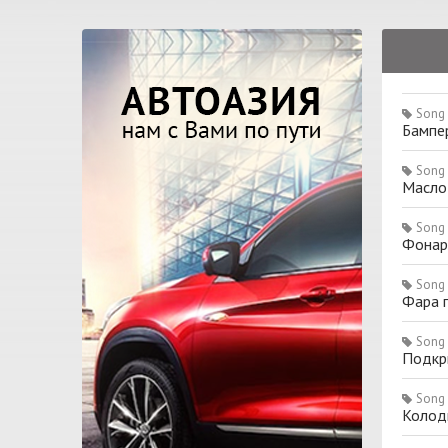
Song 
Бампер
Song 
Масло
Song 
Фонарь
Song 
Фара 
Song 
Подкр
Song 
Колод