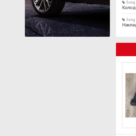
Song 
Колод
Song 
Наклад