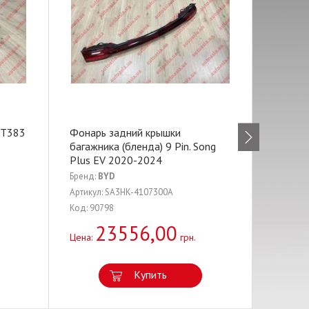
OT383
Фонарь задний крышки
Фара п
багажника (бленда) 9 Pin. Song
DM-i S
Plus EV 2020-2024
Бренд:
BYD
Бренд:
B
Артикул: SA3HK-4107300A
Артикул:
Код: 90798
Код: 907
23556,00
2
Цена:
грн.
Цена:
Купить