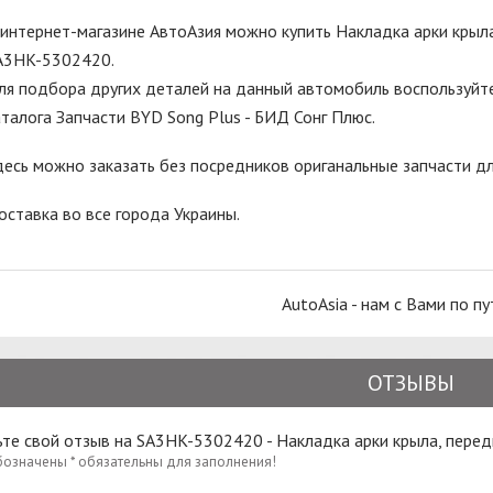
 интернет-магазине АвтоАзия можно купить Накладка арки крыла
A3HK-5302420.
ля подбора других деталей на данный автомобиль воспользуйте
аталога Запчасти BYD Song Plus - БИД Сонг Плюс.
десь можно заказать без посредников ориганальные запчасти д
оставка во все города Украины.
AutoAsia - нам с Вами по пу
ОТЗЫВЫ
те свой отзыв на SA3HK-5302420 - Накладка арки крыла, перед
бозначены * обязательны для заполнения!