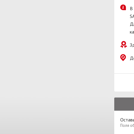
В
S
Д
к
З
Д
Оставь
Поля о