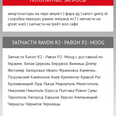
амортизаторы на чери амулет
|
фара qq
|
капот geely ck
|
коробка передач джили эмгранд ес7
|
запчасти на
great wall
|
запчасти на грейт вол сафе
ЗАПЧАСТИ RAVON R2 - РАВОН Р2: MOOG
Запчасти Ravon R2 - Равон Р2: Moog с доставкой по
Украине:
Белая Церковь
Бердянск
Винница
Днепр
Житомир
Запорожье
Ивано-Франковск
Каменец-
Подольский
Каменское
Киев
Кременчуг
Кривой Рог
Кропивницкий
Луцк
Львов
Мариуполь
Мелитополь
Николаев
Никополь
Одесса
Полтава
Ровно
Сумы
Тернополь
Ужгород
Харьков
Херсон
Хмельницкий
Черкассы
Чернигов
Черновцы