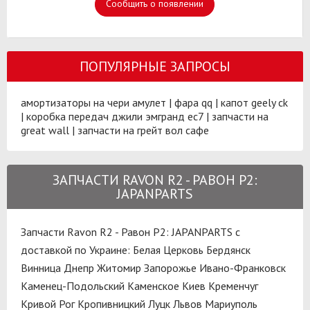
Сообщить о появлении
ПОПУЛЯРНЫЕ ЗАПРОСЫ
амортизаторы на чери амулет
|
фара qq
|
капот geely ck
|
коробка передач джили эмгранд ес7
|
запчасти на
great wall
|
запчасти на грейт вол сафе
ЗАПЧАСТИ RAVON R2 - РАВОН Р2:
JAPANPARTS
Запчасти Ravon R2 - Равон Р2: JAPANPARTS с
доставкой по Украине:
Белая Церковь
Бердянск
Винница
Днепр
Житомир
Запорожье
Ивано-Франковск
Каменец-Подольский
Каменское
Киев
Кременчуг
Кривой Рог
Кропивницкий
Луцк
Львов
Мариуполь