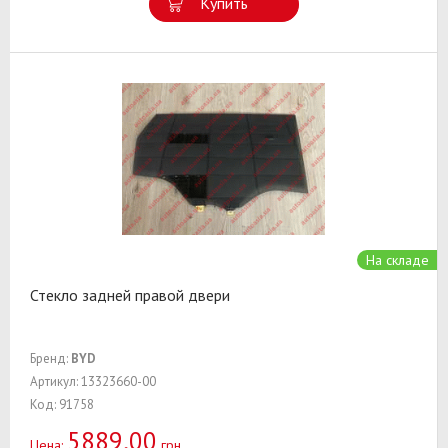
Купить
На складе
Стекло задней правой двери
Бренд:
BYD
Артикул: 13323660-00
Код: 91758
5889,00
Цена:
грн.