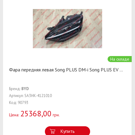
На складе
Фара передняя левая Song PLUS DM-i Song PLUS EV
...
Бренд:
BYD
Артикул: SA3HK-4121010
Код: 90793
25368,00
Цена:
грн.
Купить