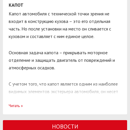
КАПОТ
Капот автомобиля с технической точки зрения не
входит в конструкцию кузова – это его отдельная
часть. Но после установки на место он сливается с
кузовом и составляет с ним единое целое.
Основная задача капота – прикрывать моторное
отделение и защищать двигатель от повреждений и
атмосферных осадков.
С учетом того, что капот является одним из наиболее
видимых элементов экстерьера автомобиля, он несет
также существенную эстетическую нагрузку.
Читать
»
От правильной установки и регулировки капота Вашего
автомобиля зависит, насколько качественно он будет
НОВОСТИ