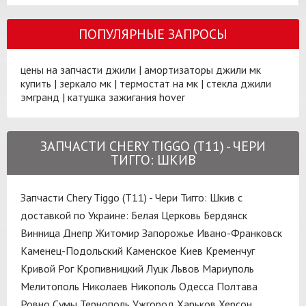
ПОПУЛЯРНЫЕ ЗАПРОСЫ
цены на запчасти джили
|
амортизаторы джили мк
купить
|
зеркало мк
|
термостат на мк
|
стекла джили
эмгранд
|
катушка зажигания hover
ЗАПЧАСТИ CHERY TIGGO (T11) - ЧЕРИ
ТИГГО: ШКИВ
Запчасти Chery Tiggo (T11) - Чери Тигго: Шкив с
доставкой по Украине:
Белая Церковь
Бердянск
Винница
Днепр
Житомир
Запорожье
Ивано-Франковск
Каменец-Подольский
Каменское
Киев
Кременчуг
Кривой Рог
Кропивницкий
Луцк
Львов
Мариуполь
Мелитополь
Николаев
Никополь
Одесса
Полтава
Ровно
Сумы
Тернополь
Ужгород
Харьков
Херсон