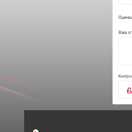
Оценк
Ваш о
Контро