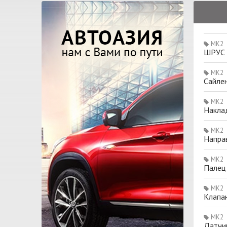
MK2
ШРУС н
MK2
Сайле
MK2
Накла
MK2
Направ
MK2
Палец
MK2
Клапан
MK2
Датчи