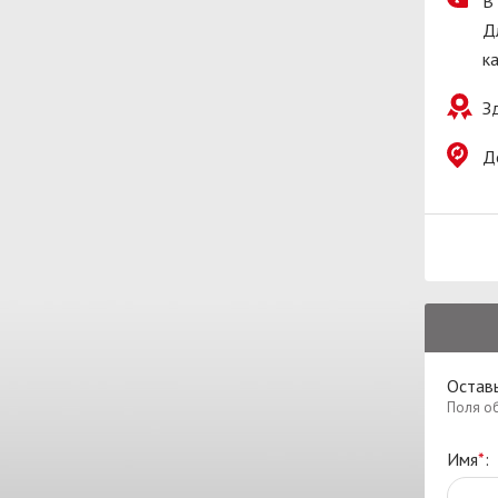
В
Д
к
З
Д
Остав
Поля о
Имя
*
: