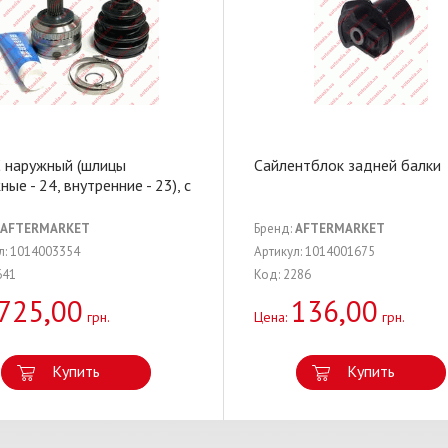
 наружный (шлицы
Сайлентблок задней балки
ые - 24, внутренние - 23), с
AFTERMARKET
Бренд:
AFTERMARKET
л: 1014003354
Артикул: 1014001675
641
Код: 2286
725,00
136,00
грн.
Цена:
грн.
Купить
Купить