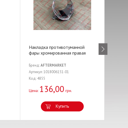
Накладка противотуманной
Направ
фары хромированная правая
суппорт
Бренд:
AFTERMARKET
Бренд:
G
Артикул: 1018006151-01
Артикул:
Код: 4855
Код: 881
136,00
1
Цена:
грн.
Цена:
Купить