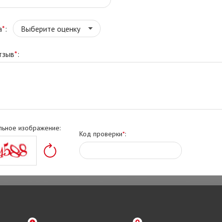
а
*
:
тзыв
*
:
льное изображение:
Код проверки
*
: