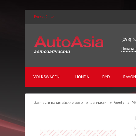
Русский
(098) 3
Показат
VOLKSWAGEN
HONDA
BYD
RAVON
Запчасти на китайские авто
»
Запчасти
»
Geely
»
M