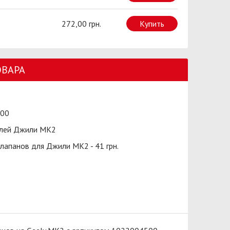
272,00 грн.
Купить
ОВАРА
00
лей Джили МК2
лапанов для Джили МК2 - 41 грн.