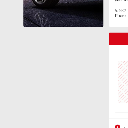
MK2
Ролик