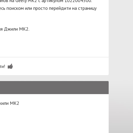
анов на Geely MK2 с артикулом 1022004500.
сь поиском или просто перейдити на страницу
ля Джили МК2.
ти!
Джили МК2