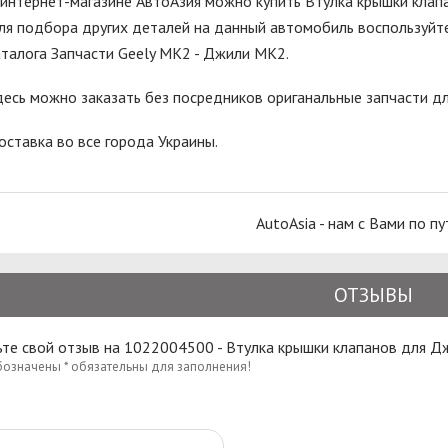
 интернет-магазине АвтоАзия можно купить Втулка крышки клап
ля подбора других деталей на данный автомобиль воспользуйте
аталога Запчасти Geely MK2 - Джили МК2.
десь можно заказать без посредников ориганальные запчасти д
оставка во все города Украины.
AutoAsia - нам с Вами по пу
ОТЗЫВЫ
ьте свой отзыв на 1022004500 - Втулка крышки клапанов для 
бозначены * обязательны для заполнения!