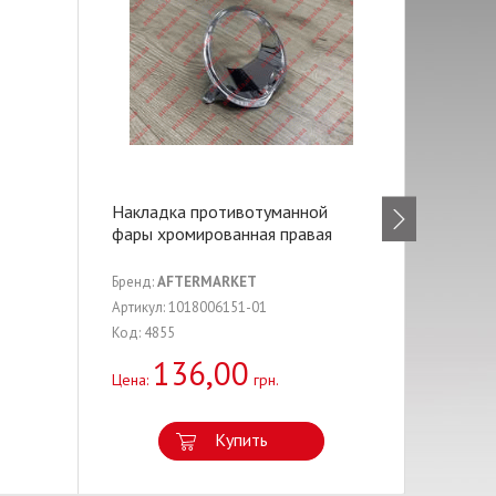
Накладка противотуманной
Направ
фары хромированная правая
суппорт
Бренд:
AFTERMARKET
Бренд:
G
Артикул: 1018006151-01
Артикул:
Код: 4855
Код: 881
136,00
1
Цена:
грн.
Цена:
Купить