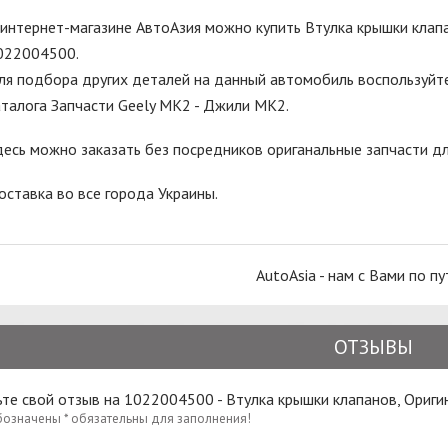
 интернет-магазине АвтоАзия можно купить Втулка крышки клапа
022004500.
ля подбора других деталей на данный автомобиль воспользуйте
аталога Запчасти Geely MK2 - Джили МК2.
десь можно заказать без посредников ориганальные запчасти д
оставка во все города Украины.
AutoAsia - нам с Вами по пу
ОТЗЫВЫ
ьте свой отзыв на 1022004500 - Втулка крышки клапанов, Ориг
бозначены * обязательны для заполнения!