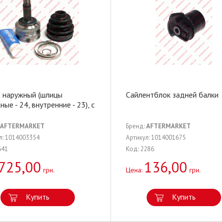
 наружный (шлицы
Сайлентблок задней балки
ые - 24, внутренние - 23), с
AFTERMARKET
Бренд:
AFTERMARKET
л: 1014003354
Артикул: 1014001675
641
Код: 2286
725,00
136,00
грн.
Цена:
грн.
Купить
Купить