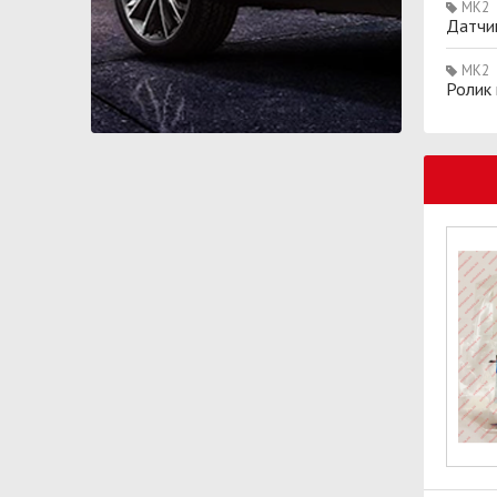
MK2
Датчи
MK2
Ролик