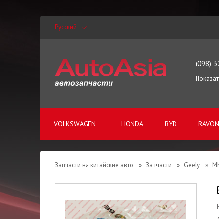
Русский
(098) 3
Показат
VOLKSWAGEN
HONDA
BYD
RAVON
Запчасти на китайские авто
»
Запчасти
»
Geely
»
M