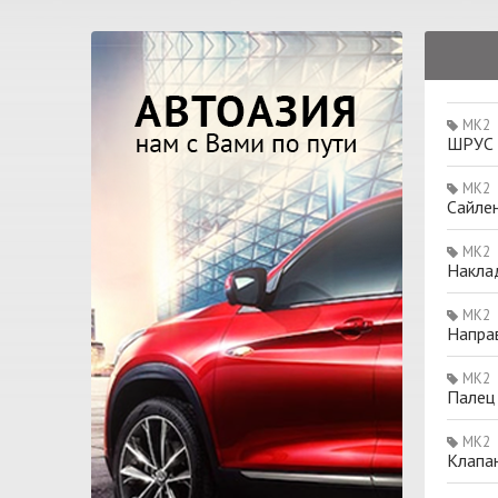
MK2
ШРУС н
MK2
Сайле
MK2
Накла
MK2
Направ
MK2
Палец
MK2
Клапан