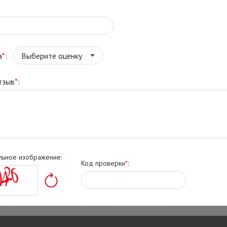
а
*
:
тзыв
*
:
льное изображение:
Код проверки
*
: