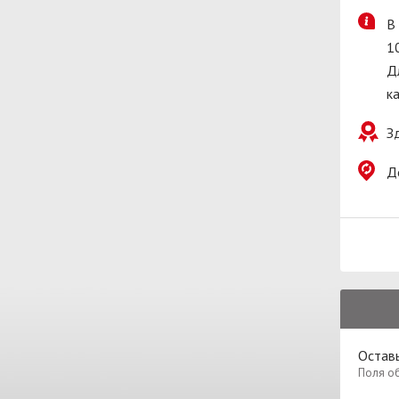
В
1
Д
к
З
Д
Остав
Поля о