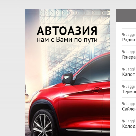
Jaggi
Радиат
Jaggi
Генера
Jaggi
Капот
Jaggi
Термос
Jaggi
Сайле
Jaggi
Колод