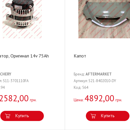
атор, Оригинал 14v 75Ah
Капот
CHERY
Бренд:
AFTERMARKET
л: S11-3701110FA
Артикул: S21-8402010-DY
194
Код: 564
2582,00
4892,00
грн.
Цена:
грн.
Купить
Купить