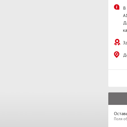
В
A
Д
ка
З
Д
Оставь
Поля о