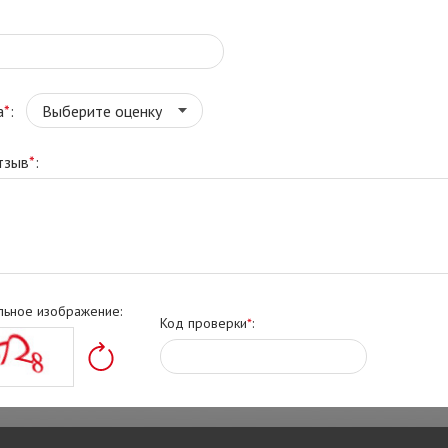
а
*
:
тзыв
*
:
льное изображение:
Код проверки
*
: