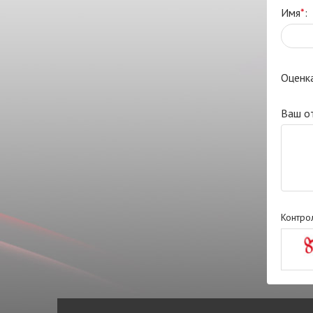
Имя
*
:
Оценк
Ваш о
Контро