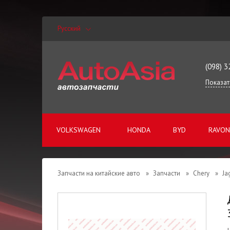
Русский
(098) 3
Показат
VOLKSWAGEN
HONDA
BYD
RAVON
Запчасти на китайские авто
»
Запчасти
»
Chery
»
Ja