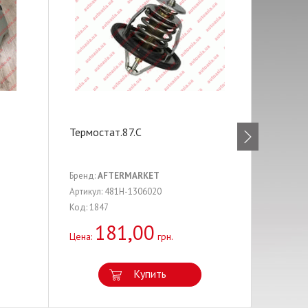
Термостат.87.C
Сайлен
продол
Бренд:
AFTERMARKET
Бренд:
A
Артикул: 481H-1306020
Артикул:
Код: 1847
Код: 174
181,00
8
Цена:
грн.
Цена:
Купить