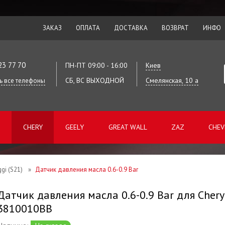
ЗАКАЗ
ОПЛАТА
ДОСТАВКА
ВОЗВРАТ
ИНФО
23 77 70
ПН-ПТ 09:00 - 16:00
Киев
СБ, ВС ВЫХОДНОЙ
Смелянская, 10 а
ь все телефоны
CHERY
GEELY
GREAT WALL
ZAZ
CHEV
ggi (S21)
»
Датчик давления масла 0.6-0.9 Bar
Датчик давления масла 0.6-0.9 Bar для Chery J
3810010BB