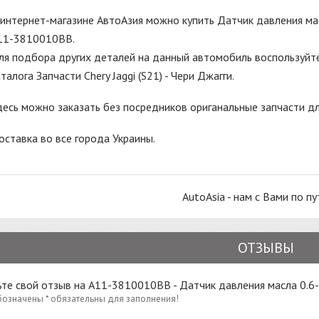
 интернет-магазине АвтоАзия можно купить Датчик давления масла
11-3810010BB.
ля подбора других деталей на данный автомобиль воспользуйте
талога Запчасти Chery Jaggi (S21) - Чери Джагги.
десь можно заказать без посредников ориганальные запчасти дл
оставка во все города Украины.
AutoAsia - нам с Вами по пу
ОТЗЫВЫ
те свой отзыв на A11-3810010BB - Датчик давления масла 0.6-
бозначены * обязательны для заполнения!