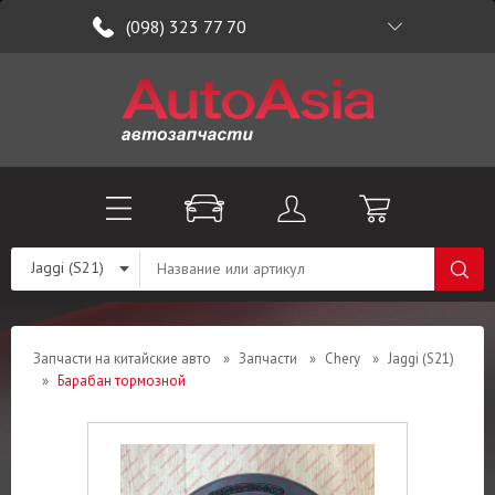
(098) 323 77 70
Jaggi (S21)
Запчасти на китайские авто
»
Запчасти
»
Chery
»
Jaggi (S21)
»
Барабан тормозной