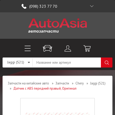
(098) 323 77 70
Jaggi (S21)
Запчасти на китайские авто
»
Запчасти
»
Chery
»
Jaggi (S21)
»
Датчик с ABS передний правый, Оригинал