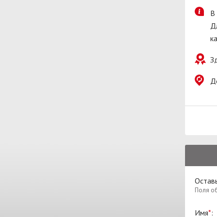
В
Д
к
З
Д
Остав
Поля о
Имя
*
: