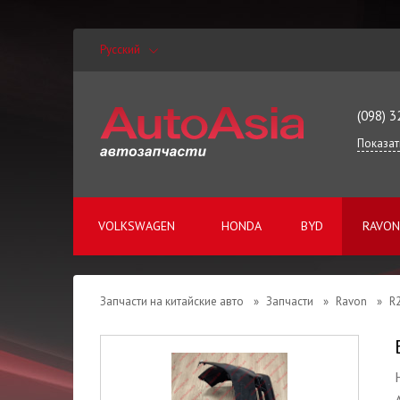
Русский
(098) 3
Показат
VOLKSWAGEN
HONDA
BYD
RAVON
Запчасти на китайские авто
»
Запчасти
»
Ravon
»
R