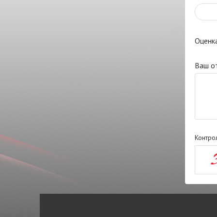
Оценк
Ваш о
Контро