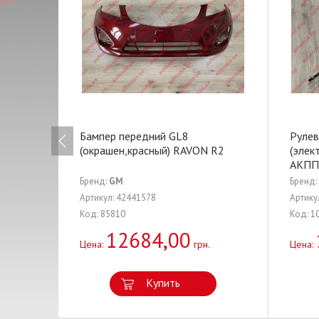
Бампер передний GL8
Рулев
(окрашен,красный) RAVON R2
(элек
АКПП 
Бренд:
GM
Бренд:
Артикул: 42441578
Артику
Код: 85810
Код: 1
12684,00
Цена:
грн.
Цена:
Купить