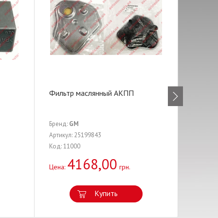
Фильтр маслянный АКПП
Поршень
Бренд:
GM
Бренд:
G
Артикул: 25199843
Артикул:
Код: 11000
Код: 108
4168,00
1
Цена:
грн.
Цена:
Купить