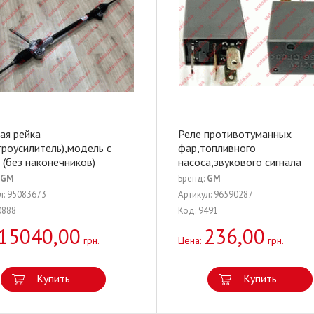
ая рейка
Реле противотуманных
троусилитель),модель с
фар,топливного
(без наконечников)
насоса,звукового сигнала
GM
Бренд:
GM
л: 95083673
Артикул: 96590287
0888
Код: 9491
15040,00
236,00
грн.
Цена:
грн.
Купить
Купить