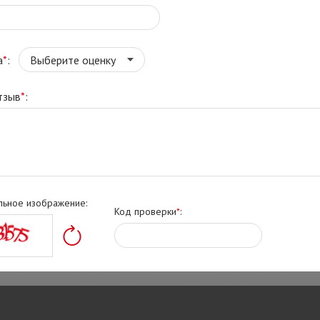
а
*
:
тзыв
*
:
льное изображение:
Код проверки
*
: