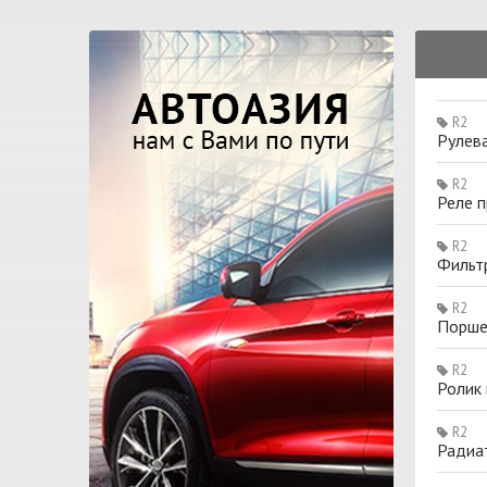
R2
Рулева
R2
Реле п
R2
Фильт
R2
Поршен
R2
Ролик
R2
Радиа