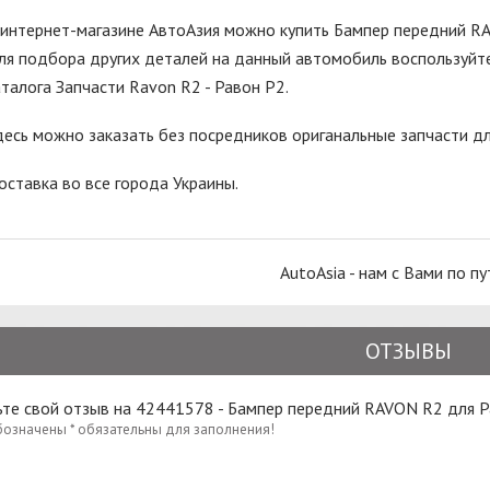
 интернет-магазине АвтоАзия можно купить Бампер передний R
ля подбора других деталей на данный автомобиль воспользуйте
аталога Запчасти Ravon R2 - Равон Р2.
десь можно заказать без посредников ориганальные запчасти дл
оставка во все города Украины.
AutoAsia - нам с Вами по пу
ОТЗЫВЫ
ьте свой отзыв на 42441578 - Бампер передний RAVON R2 для 
бозначены * обязательны для заполнения!