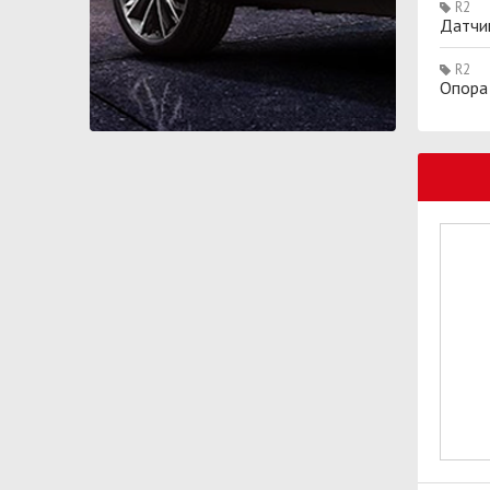
R2
Датчи
R2
Опора