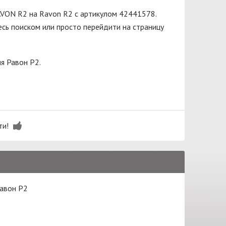
AVON R2 на Ravon R2 с артикулом 42441578.
сь поиском или просто перейдити на страницу
я Равон Р2.
ти!
Равон Р2