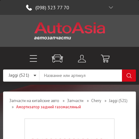
(098) 323 77 70
Jaggi (S21)
Запчасти на китайские авто
»
Запчасти
»
Chery
»
Jaggi (S21)
»
Амортизатор задний газомасляный