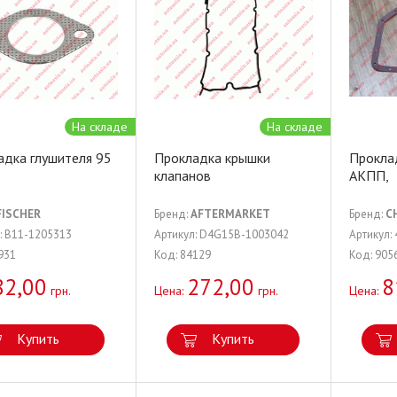
На складе
На складе
адка глушителя 95
Прокладка крышки
Прокла
клапанов
АКПП,
FISCHER
Бренд:
AFTERMARKET
Бренд:
C
: B11-1205313
Артикул: D4G15B-1003042
Артикул:
931
Код: 84129
Код: 905
82,00
272,00
8
грн.
Цена:
грн.
Цена:
Купить
Купить