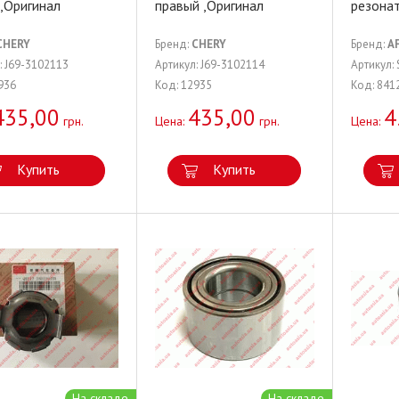
,Оригинал
правый ,Оригинал
резона
CHERY
Бренд:
CHERY
Бренд:
A
: J69-3102113
Артикул: J69-3102114
Артикул:
936
Код: 12935
Код: 841
435,00
435,00
4
грн.
Цена:
грн.
Цена:
Купить
Купить
На складе
На складе