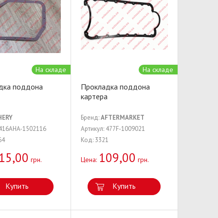
На складе
На складе
дка поддона
Прокладка поддона
картера
HERY
Бренд:
AFTERMARKET
 416AHA-1502116
Артикул: 477F-1009021
64
Код: 3321
15,00
109,00
грн.
Цена:
грн.
Купить
Купить