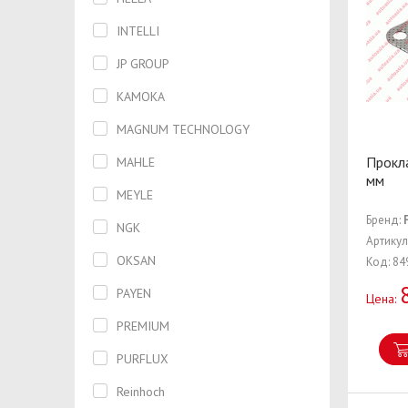
Предохранитель
INTELLI
Прокладка
JP GROUP
Прокладка впускного коллектора
KAMOKA
Прокладка головки блока
цилиндров
MAGNUM TECHNOLOGY
Прокладка крышки клапанов
Прокл
MAHLE
мм
Прокладки
MEYLE
Бренд:
Пружина задняя
NGK
Артикул
Пружина передняя
OKSAN
Код: 84
Пыльник
PAYEN
Цена:
Радиатор кондиционера
PREMIUM
Радиатор отопителя
PURFLUX
Радиатор охлаждения
Reinhoch