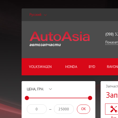
Русский
(098) 3
Показат
VOLKSWAGEN
HONDA
BYD
RAVON
Запчаст
ЦЕНА, ГРН.
Зап
OK
—
Все