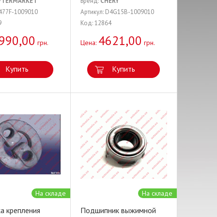
FTERMARKET
Бренд:
CHERY
 477F-1009010
Артикул: D4G15B-1009010
9
Код: 12864
990,00
4621,00
грн.
Цена:
грн.
Купить
Купить
На складе
На складе
а крепления
Подшипник выжимной