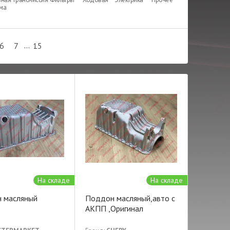
ема
...
6
7
15
На складе
На складе
 масляный
Поддон масляный,авто с
АКПП ,Оригинал