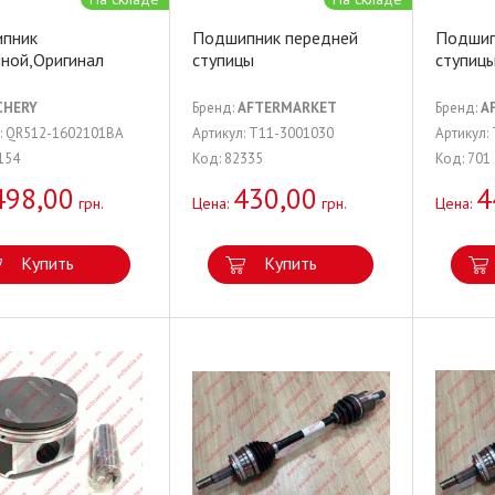
пник
Подшипник передней
Подшип
ной,Оригинал
ступицы
ступиц
CHERY
Бренд:
AFTERMARKET
Бренд:
A
л: QR512-1602101BA
Артикул: T11-3001030
Артикул:
154
Код: 82335
Код: 701
498,00
430,00
4
грн.
Цена:
грн.
Цена:
Купить
Купить