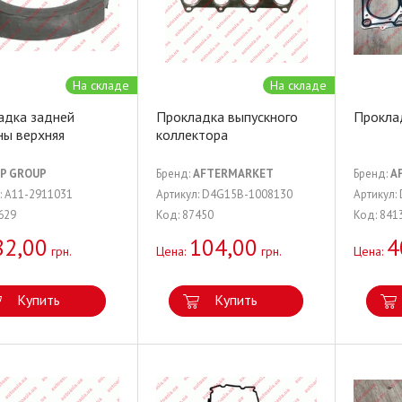
На складе
На складе
адка задней
Прокладка выпускного
Прокла
ны верхняя
коллектора
JP GROUP
Бренд:
AFTERMARKET
Бренд:
A
: A11-2911031
Артикул: D4G15B-1008130
Артикул:
629
Код: 87450
Код: 841
82,00
104,00
4
грн.
Цена:
грн.
Цена:
Купить
Купить