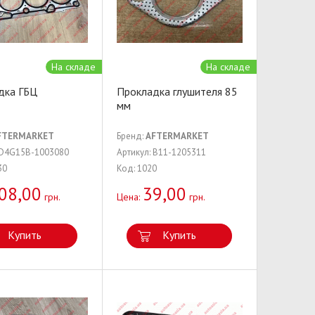
На складе
На складе
дка ГБЦ
Прокладка глушителя 85
мм
FTERMARKET
Бренд:
AFTERMARKET
 D4G15B-1003080
Артикул: B11-1205311
30
Код: 1020
08,00
39,00
грн.
Цена:
грн.
Купить
Купить