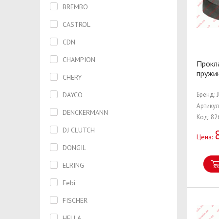
BREMBO
Переключатель
CASTROL
Поддон масляный
CDN
Подкрылок
CHAMPION
Прокл
Подрамник
пружи
CHERY
Подушка глушителя
DAYCO
Бренд:
Подшипник
Артикул
DENCKERMANN
Подшипник передней ступицы
Код: 82
DJ CLUTCH
Подшипник сцепления
Цена:
DONGIL
Полка
ELRING
Полуось
Febi
Помпа водяная
FISCHER
Поршень
HELLA