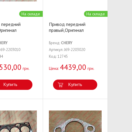
На складе
На складе
 передний
Привод передний
Оригинал
правый,Оригинал
HERY
Бренд:
CHERY
 J69-2203010
Артикул: J69-2203020
44
Код: 12745
530,00
4439,00
грн.
Цена:
грн.
Купить
Купить