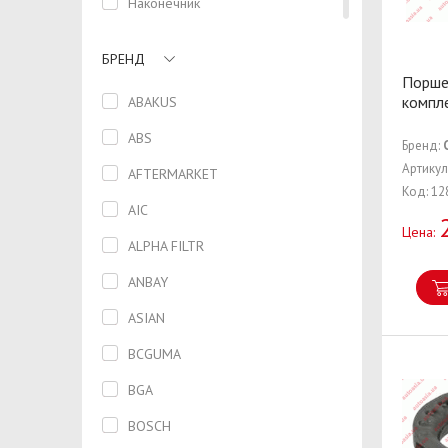
Наконечник
Направляющая
БРЕНД
Направляющая клапана
Порше
компле
ABAKUS
Насос масляный
ABS
Бренд:
Насос топливный
Артику
AFTERMARKET
Опора
Код: 12
AIC
Опора амортизатора
Цена:
ALPHA FILTR
Опора двигателя
ANBAY
Отбойник
ASIAN
Палец
BCGUMA
Панель
BGA
Патрубок
BOSCH
Пепельница