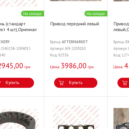
На складе
На складе
нь (стандарт
Привод передний левый
Привод
кт 4 шт),Оригинал
левый,
CHERY
Бренд:
AFTERMARKET
Бренд:
C
л: D4G15B-1004015
Артикул: J69-2203010
Артикул:
840
Код: 82336
Код: 127
2945,00
3986,00
4
грн.
Цена:
грн.
Цена:
Купить
Купить