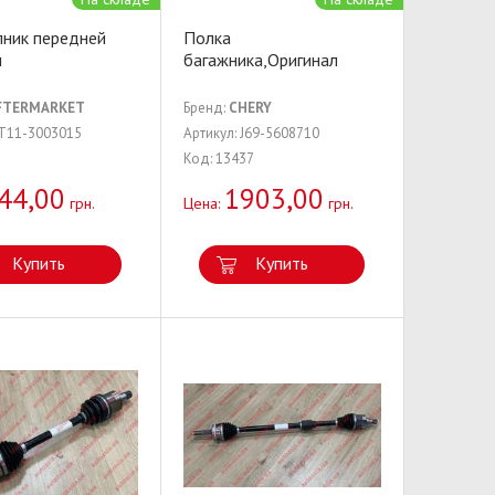
ник передней
Полка
ы
багажника,Оригинал
FTERMARKET
Бренд:
CHERY
 T11-3003015
Артикул: J69-5608710
Код: 13437
44,00
1903,00
грн.
Цена:
грн.
Купить
Купить