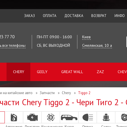
ЗАКАЗ
ОПЛАТА
ДОСТАВКА
ВОЗВРАТ
ИНФО
23 77 70
ПН-ПТ 09:00 - 16:00
Киев
СБ, ВС ВЫХОДНОЙ
Смелянская, 10 а
ь все телефоны
CHERY
GEELY
GREAT WALL
ZAZ
CHEV
и на китайские авто
»
Запчасти
»
Chery
»
Tiggo 2
части Chery Tiggo 2 - Чери Тиго 2 
Автохимия
Двигатель
Кондиционер
Кузов
Оптика
Салон
Тормо