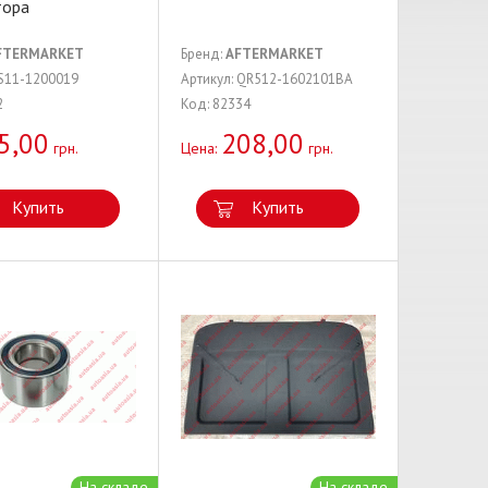
тора
FTERMARKET
Бренд:
AFTERMARKET
 S11-1200019
Артикул: QR512-1602101BA
2
Код: 82334
5,00
208,00
грн.
Цена:
грн.
Купить
Купить
На складе
На складе