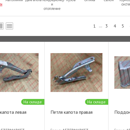
ти
и
сист
отопление
...
1
3
4
5
На складе
На складе
капота левая
Петля капота правая
Поддон