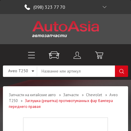
(098) 323 77 70
Aveo T250
Запчасти на китайские авто
»
Запчасти
»
Chevrolet
»
Aveo
T250
»
Заглушка (решетка) противотуманных фар бампера
переднего правая