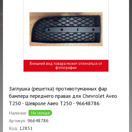
Внешний вид товара может отличаться от
фотографии
Заглушка (решетка) противотуманных фар
бампера переднего правая для Chevrolet Aveo
T250 - Шевроле Авео Т250 - 96648786
Наличие:
На складе
Артикул:
96648786
Код:
12851