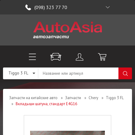
(098) 323 77 70
Tiggo 3 FL
Запчасти на китайские авто
»
Запчасти
»
Chery
»
Tiggo 3 FL
»
Вкладыши шатуна, стандарт E4G16