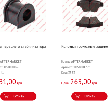
а переднего стабилизатора
Колодки тормозные задние
AFTERMARKET
Бренд:
AFTERMARKET
л: 1064001045
Артикул: 1064001725
541
Код: 3553
31,00
263,00
грн.
Цена:
грн.
Купить
Купить