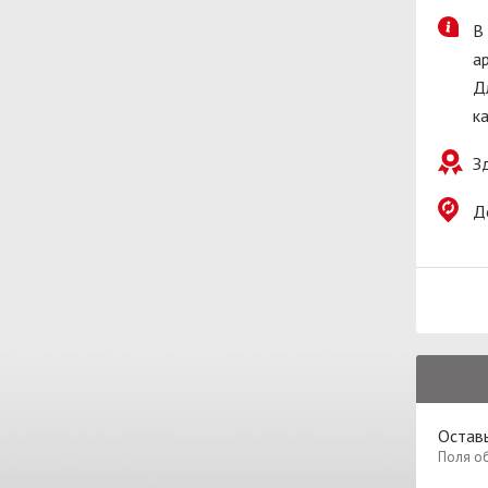
В
а
Д
к
З
Д
Остав
Поля о