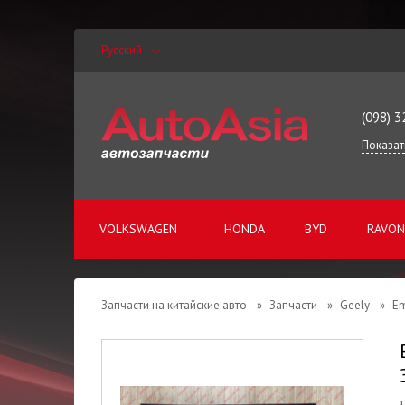
Русский
(098) 3
Показат
VOLKSWAGEN
HONDA
BYD
RAVON
Запчасти на китайские авто
»
Запчасти
»
Geely
»
Em