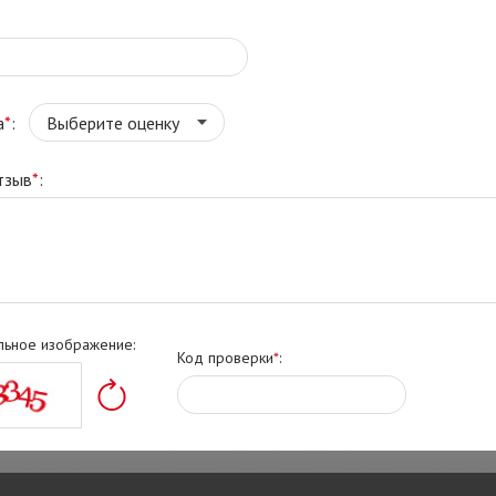
а
*
:
тзыв
*
:
льное изображение:
Код проверки
*
: