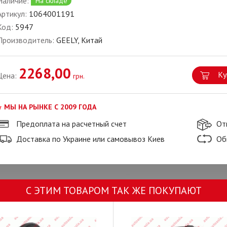
Наличие:
На складе
Артикул:
1064001191
Код:
5947
Производитель:
GEELY, Китай
2268,00
Ку
Цена:
грн.
МЫ НА РЫНКЕ С 2009 ГОДА
Предоплата на расчетный счет
От
Доставка по Украине или самовывоз Киев
Об
С ЭТИМ ТОВАРОМ ТАК ЖЕ ПОКУПАЮТ