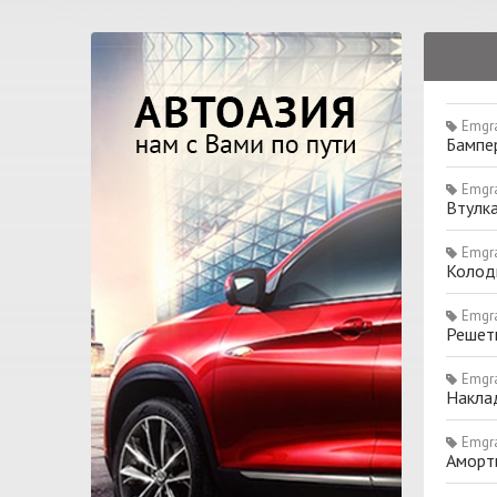
Emgr
Бампе
Emgr
Втулк
Emgr
Колод
Emgr
Решет
Emgr
Накла
Emgr
Аморт