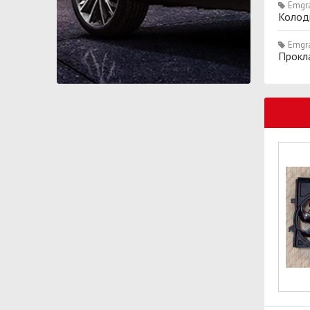
Emgr
Колод
Emgr
Прокла