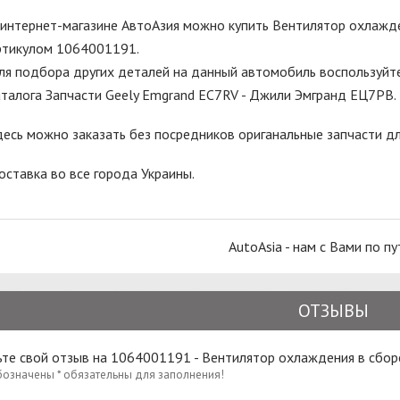
 интернет-магазине АвтоАзия можно купить Вентилятор охлажден
ртикулом 1064001191.
ля подбора других деталей на данный автомобиль воспользуйте
аталога Запчасти Geely Emgrand EC7RV - Джили Эмгранд ЕЦ7РВ.
десь можно заказать без посредников ориганальные запчасти 
оставка во все города Украины.
AutoAsia - нам с Вами по пу
ОТЗЫВЫ
ьте свой отзыв на 1064001191 - Вентилятор охлаждения в сбо
бозначены * обязательны для заполнения!