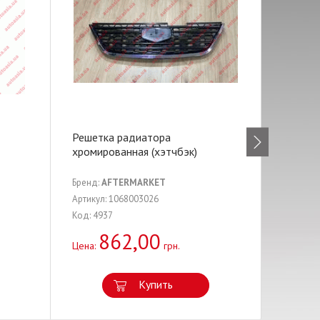
Решетка радиатора
Наклад
хромированная (хэтчбэк)
Бренд:
AFTERMARKET
Бренд:
A
Артикул: 1068003026
Артикул:
Код: 4937
Код: 599
862,00
5
Цена:
грн.
Цена:
Купить