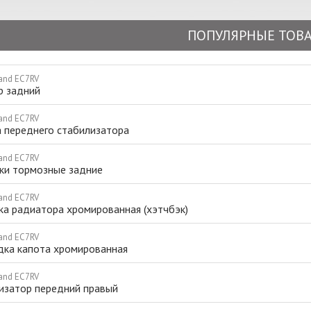
ПОПУЛЯРНЫЕ ТОВ
and EC7RV
р задний
and EC7RV
а переднего стабилизатора
and EC7RV
ки тормозные задние
and EC7RV
ка радиатора хромированная (хэтчбэк)
and EC7RV
дка капота хромированная
and EC7RV
изатор передний правый