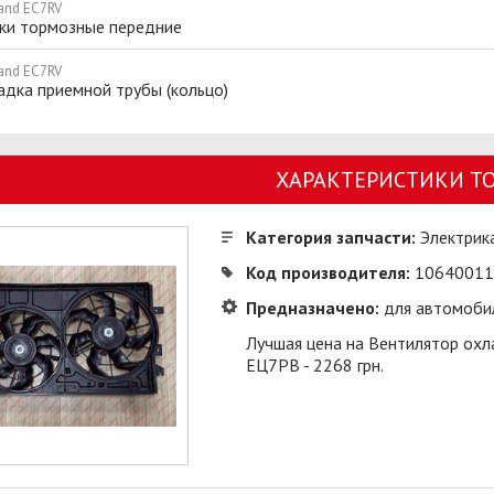
and EC7RV
ки тормозные передние
and EC7RV
дка приемной трубы (кольцо)
ХАРАКТЕРИСТИКИ Т
Категория запчасти:
Электрик
Код производителя:
10640011
Предназначено:
для автомоби
Лучшая цена на Вентилятор охл
ЕЦ7РВ - 2268 грн.