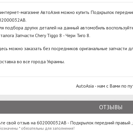
 интернет-магазине АвтоАзия можно купить Подкрылок передний 
02000032AB.
ля подбора других деталей на данный автомобиль воспользуйте
талога Запчасти Chery Tiggo 8 - Чери Тиго 8.
десь можно заказать без посредников ориганальные запчасти для
оставка во все города Украины.
AutoAsia - нам с Вами по пу
ОТЗЫВЫ
те свой отзыв на 602000032AB - Подкрылок передний правый ,
бозначены * обязательны для заполнения!