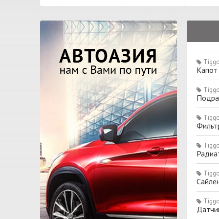
Tiggo
Капот
Tiggo
Подра
Tiggo
Фильт
Tiggo
Радиа
Tiggo
Сайлен
Tiggo
Датчик