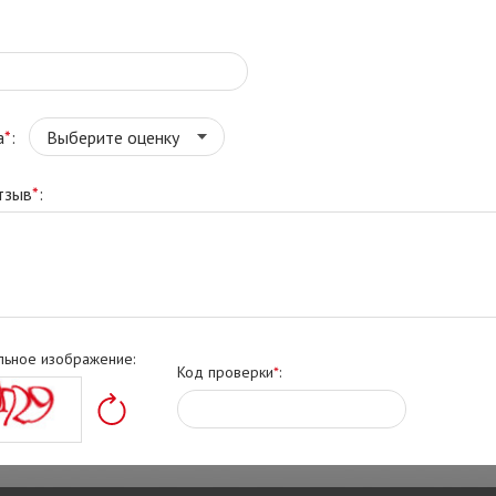
а
*
:
тзыв
*
:
льное изображение:
Код проверки
*
: