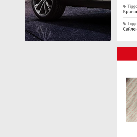
Tiggo
Кронш
Tiggo
Сайлен