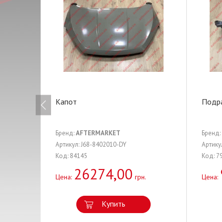
Капот
Подра
Бренд:
AFTERMARKET
Бренд:
Артикул: J68-8402010-DY
Артику
Код: 84145
Код: 7
26274,00
Цена:
грн.
Цена:
Купить