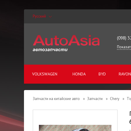
Русский
(098) 3
Показат
VOLKSWAGEN
HONDA
BYD
RAVON
Запчасти на китайские авто
»
Запчасти
»
Chery
»
Ti