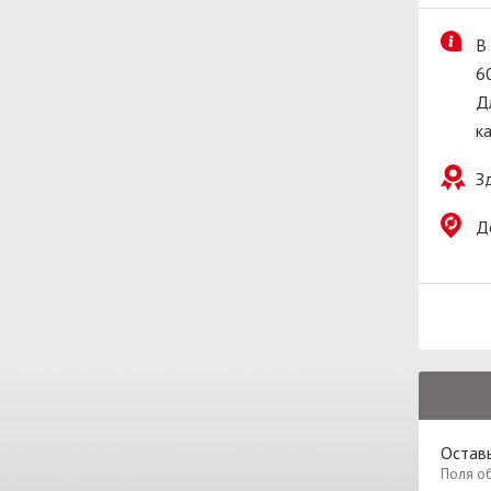
В
6
Д
ка
З
Д
Оставь
Поля о