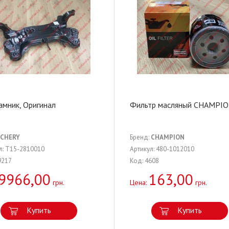
мник, Оригинал
Фильтр масляный CHAMPI
CHERY
Бренд:
CHAMPION
л: T15-2810010
Артикул: 480-1012010
9217
Код: 4608
9966,00
163,00
грн.
Цена:
грн.
Купить
Купить