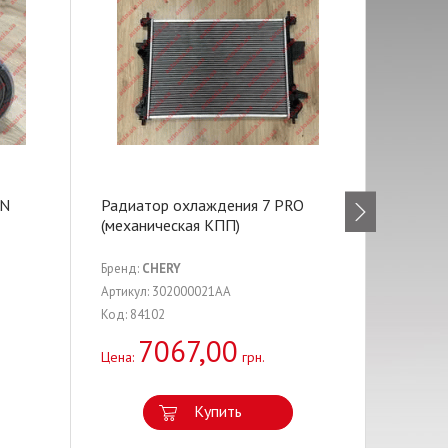
ON
Радиатор охлаждения 7 PRO
Сайлен
(механическая КПП)
задний
Бренд:
CHERY
Бренд:
C
Артикул: 302000021AA
Артикул:
Код: 84102
Код: 448
7067,00
3
Цена:
грн.
Цена:
Купить