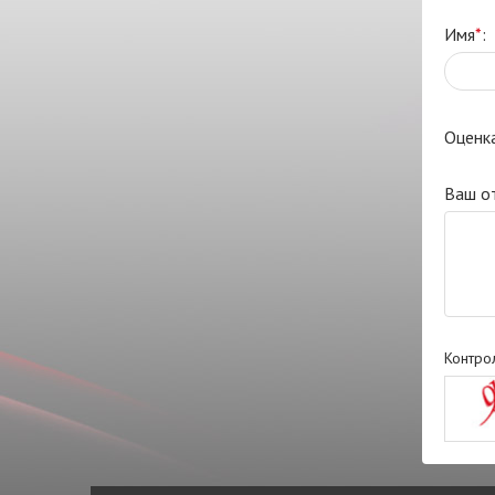
Имя
*
:
Оценк
Ваш о
Контро