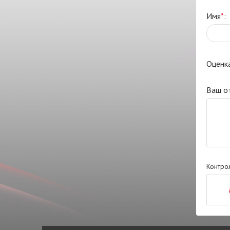
Имя
*
:
Оценк
Ваш о
Контро