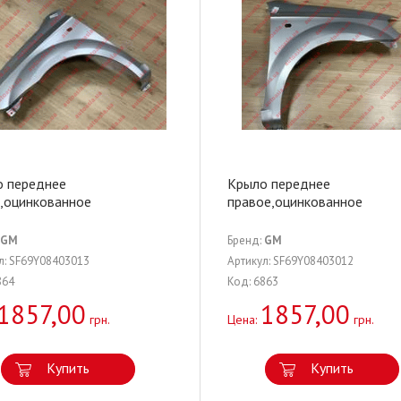
о переднее
Крыло переднее
,оцинкованное
правое,оцинкованное
GM
Бренд:
GM
л: SF69Y08403013
Артикул: SF69Y08403012
864
Код: 6863
1857,00
1857,00
грн.
Цена:
грн.
Купить
Купить