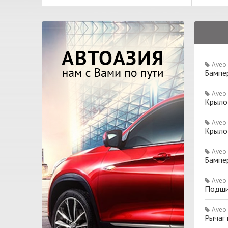
Aveo
Бампе
Aveo
Крыло
Aveo
Крыло
Aveo
Бампе
Aveo
Подши
Aveo
Рычаг