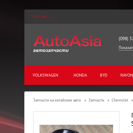
Русский
(098) 3
Показат
VOLKSWAGEN
HONDA
BYD
RAVON
Запчасти на китайские авто
»
Запчасти
»
Chevrolet
»