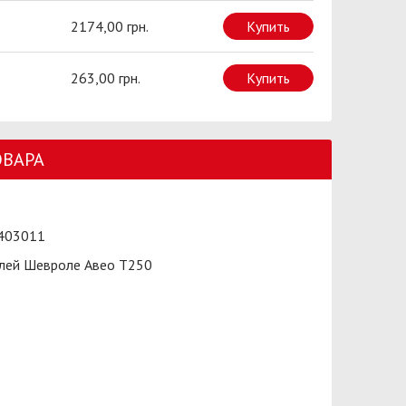
2174,00 грн.
Купить
263,00 грн.
Купить
ОВАРА
403011
лей Шевроле Авео Т250