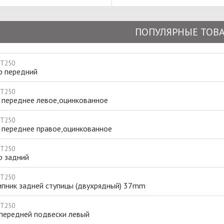
ПОПУЛЯРНЫЕ ТОВ
 T250
р передний
 T250
 переднее левое,оцинкованное
 T250
 переднее правое,оцинкованное
 T250
р задний
 T250
пник задней ступицы (двухрядный) 37mm
 T250
 передней подвески левый