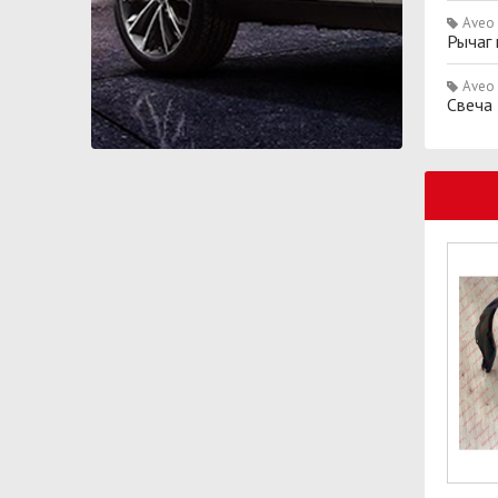
Aveo
Рычаг
Aveo
Свеча