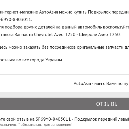
 интернет-магазине АвтоАзия можно купить Подкрылок передний
F69Y0-8403011.
ля подбора других деталей на данный автомобиль воспользуйте
аталога Запчасти Chevrolet Aveo T250 - Шевроле Авео Т250.
десь можно заказать без посредников ориганальные запчасти д
оставка во все города Украины.
AutoAsia - нам с Вами по пу
ОТЗЫВЫ
ьте свой отзыв на SF69Y0-8403011 - Подкрылок передний левы
бозначены * обязательны для заполнения!