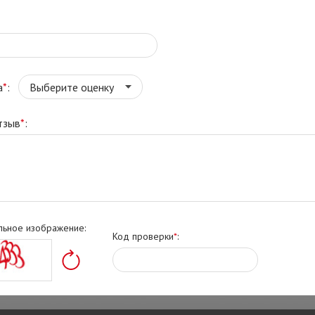
а
*
:
тзыв
*
:
льное изображение:
Код проверки
*
: