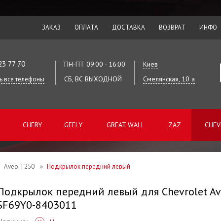
ЗАКАЗ
ОПЛАТА
ДОСТАВКА
ВОЗВРАТ
ИНФО
23 77 70
ПН-ПТ 09:00 - 16:00
Киев
СБ, ВС ВЫХОДНОЙ
Смелянская, 10 а
ь все телефоны
CHERY
GEELY
GREAT WALL
ZAZ
CHEV
Aveo T250
»
Подкрылок передний левый
Подкрылок передний левый для Chevrolet Ave
SF69Y0-8403011