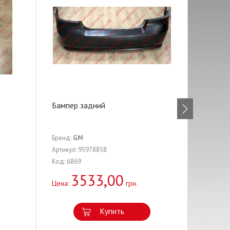
Бампер задний
Подшип
(двухр
Бренд:
GM
Бренд:
A
Артикул: 95978858
Артикул:
Код: 6869
Код: 171
3533,00
2
Цена:
грн.
Цена:
Купить