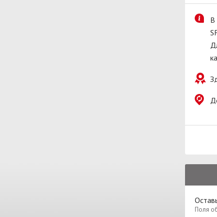
В
S
Д
к
З
Д
Остав
Поля о