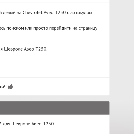
 левый на Chevrolet Aveo T250 с артикулом
сь поиском или просто перейдити на страницу
ля Шевроле Авео Т250.
ти!
й для Шевроле Авео Т250