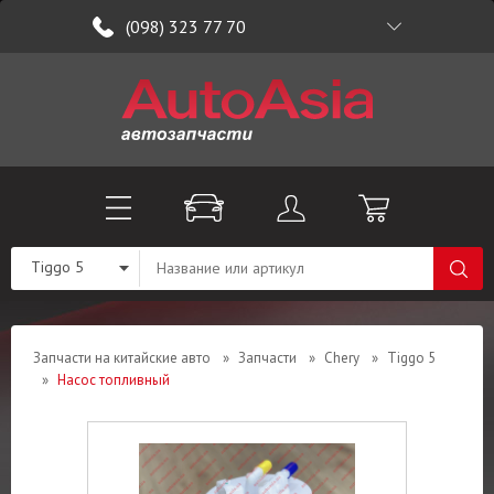
(098) 323 77 70
Tiggo 5
Запчасти на китайские авто
»
Запчасти
»
Chery
»
Tiggo 5
»
Насос топливный