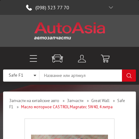
(098) 323 77 70
Safe F1
Запчасти на китайские авто
»
Запчасти
»
Great Wall
»
Safe
F1
»
Масло моторное CASTROL Magnatec 5W40, 4 литра