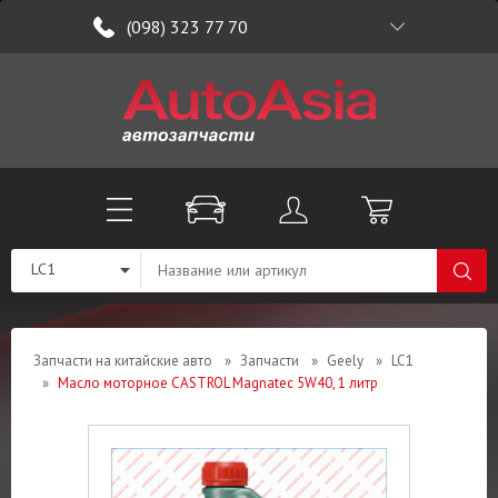
(098) 323 77 70
LC1
Запчасти на китайские авто
»
Запчасти
»
Geely
»
LC1
»
Масло моторное CASTROL Magnatec 5W40, 1 литр