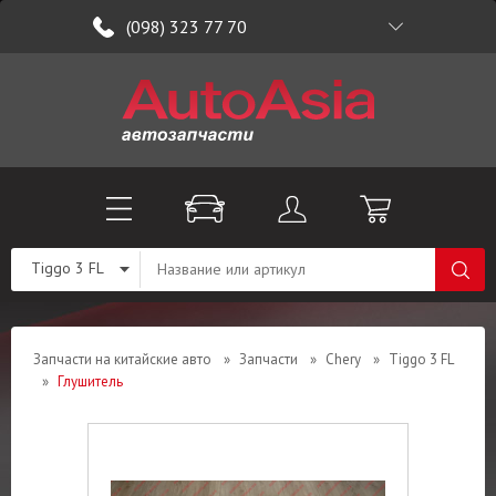
(098) 323 77 70
Tiggo 3 FL
Запчасти на китайские авто
»
Запчасти
»
Chery
»
Tiggo 3 FL
»
Глушитель