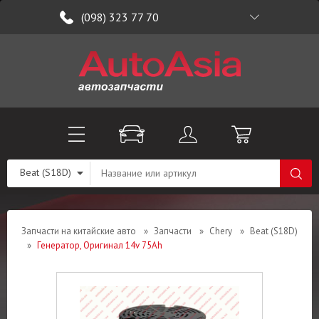
(098) 323 77 70
Beat (S18D)
Запчасти на китайские авто
»
Запчасти
»
Chery
»
Beat (S18D)
»
Генератор, Оригинал 14v 75Ah