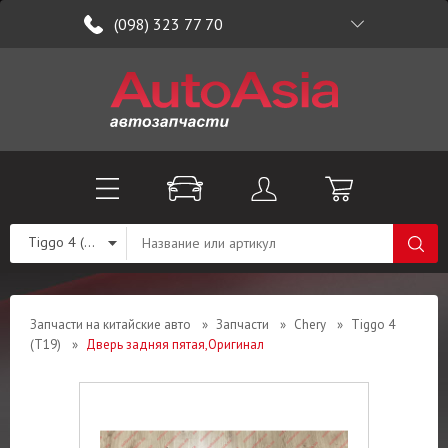
(098) 323 77 70
Tiggo 4 (T19)
Запчасти на китайские авто
»
Запчасти
»
Chery
»
Tiggo 4
(T19)
»
Дверь задняя пятая,Оригинал