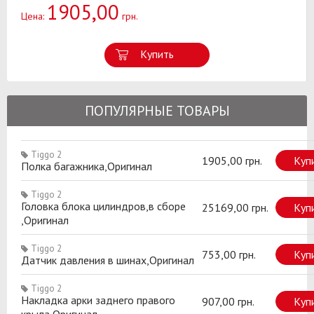
1905,00
Цена:
грн.
Купить
ПОПУЛЯРНЫЕ ТОВАРЫ
Tiggo 2
1905,00 грн.
Куп
Полка багажника,Оригинал
Tiggo 2
Головка блока цилиндров,в сборе
25169,00 грн.
Куп
,Оригинал
Tiggo 2
753,00 грн.
Куп
Датчик давления в шинах,Оригинал
Tiggo 2
Накладка арки заднего правого
907,00 грн.
Куп
крыла,Оригинал