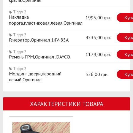
Tiggo 2
Накладка
1995,00 грн.
Куп
порога,пластиковая,левая,Оригинал
Tiggo 2
4535,00 грн.
Куп
Генератор,Оригинал 14V-85A
Tiggo 2
1179,00 грн.
Куп
Ремень ГРМ,Оригинал .DAYCO
Tiggo 2
Молдинг двери,передний
526,00 грн.
Куп
левый,Оригинал
ХАРАКТЕРИСТИКИ ТОВАРА