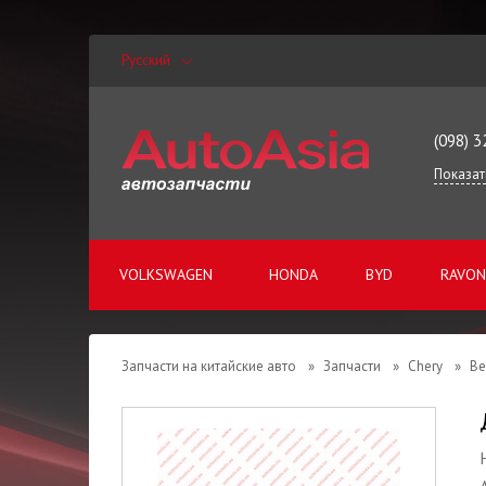
Русский
(098) 3
Показат
VOLKSWAGEN
HONDA
BYD
RAVON
Запчасти на китайские авто
»
Запчасти
»
Chery
»
Be