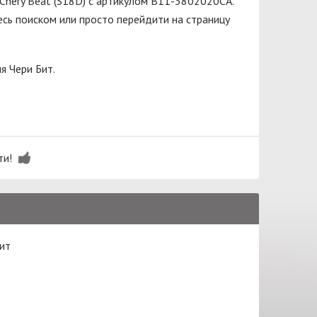
Chery Beat (S18D) с артикулом B11-3802020CA.
сь поиском или просто перейдити на страницу
я Чери Бит.
ти!
ит