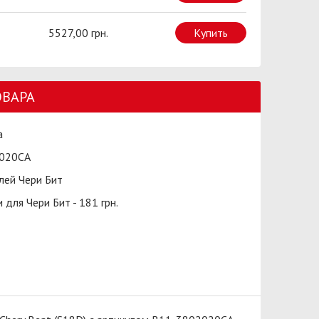
5527,00 грн.
Купить
ОВАРА
а
020CA
ей Чери Бит
для Чери Бит - 181 грн.