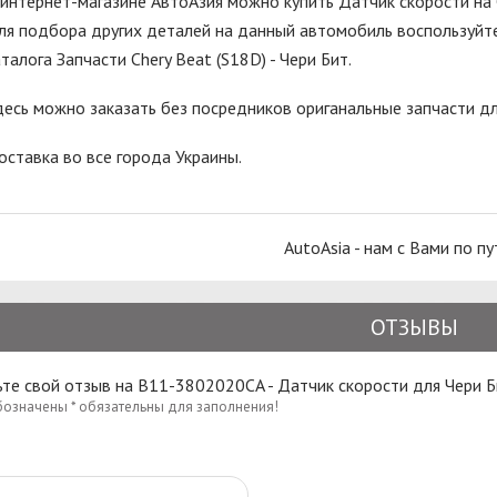
 интернет-магазине АвтоАзия можно купить Датчик скорости на 
ля подбора других деталей на данный автомобиль воспользуйте
аталога Запчасти Chery Beat (S18D) - Чери Бит.
десь можно заказать без посредников ориганальные запчасти дл
оставка во все города Украины.
AutoAsia - нам с Вами по пу
ОТЗЫВЫ
те свой отзыв на B11-3802020CA - Датчик скорости для Чери Б
бозначены * обязательны для заполнения!