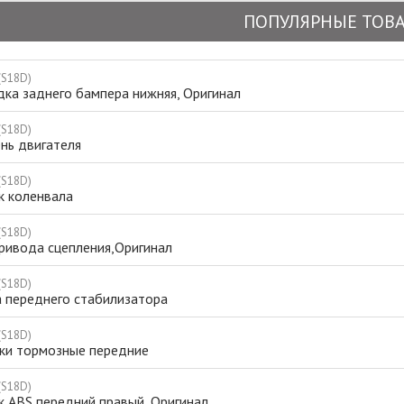
ПОПУЛЯРНЫЕ ТОВ
(S18D)
ка заднего бампера нижняя, Оригинал
(S18D)
нь двигателя
(S18D)
к коленвала
(S18D)
ривода сцепления,Оригинал
(S18D)
а переднего стабилизатора
(S18D)
ки тормозные передние
(S18D)
к ABS передний правый, Оригинал