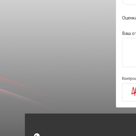
Оценк
Ваш о
Контро