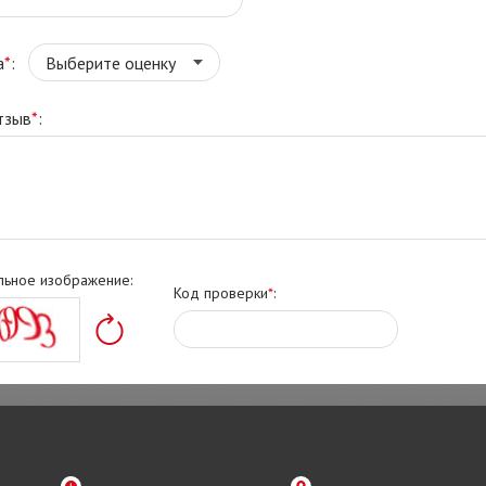
а
*
:
тзыв
*
:
льное изображение:
Код проверки
*
: