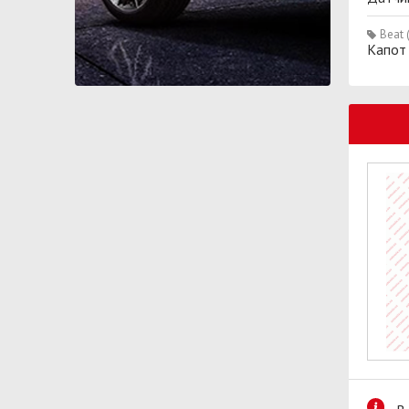
Beat 
Капот