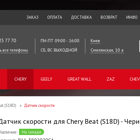
ЗАКАЗ
ОПЛАТА
ДОСТАВКА
ВОЗВРАТ
ИНФО
23 77 70
ПН-ПТ 09:00 - 16:00
Киев
СБ, ВС ВЫХОДНОЙ
Смелянская, 10 а
ь все телефоны
CHERY
GEELY
GREAT WALL
ZAZ
CHEV
at (S18D)
»
Датчик скорости
Датчик скорости для Chery Beat (S18D) - Чер
Наличие:
На складе