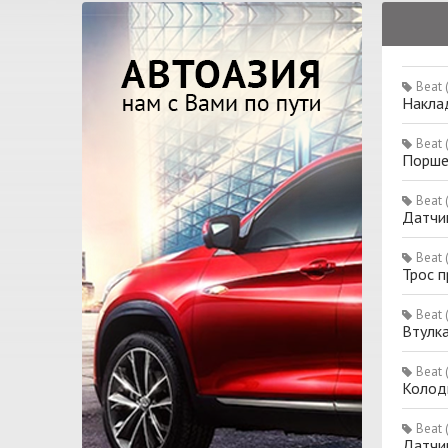
Beat 
Наклад
Beat 
Порше
Beat 
Датчи
Beat 
Трос п
Beat 
Втулк
Beat 
Колод
Beat 
Датчи