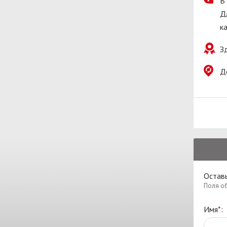
В
Д
к
З
Д
Оставь
Поля о
Имя
*
: