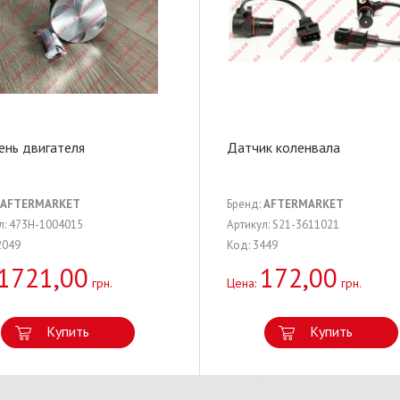
нь двигателя
Датчик коленвала
AFTERMARKET
Бренд:
AFTERMARKET
л: 473H-1004015
Артикул: S21-3611021
2049
Код: 3449
1721,00
172,00
грн.
Цена:
грн.
Купить
Купить