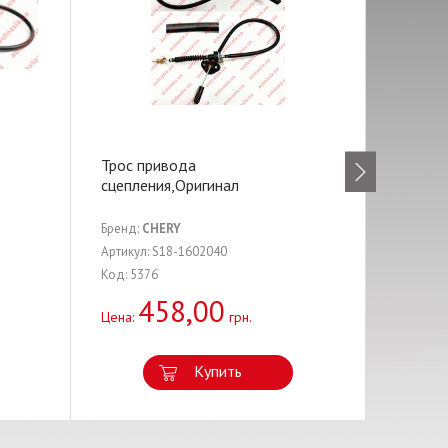
Трос привода
Втулка
сцепления,Оригинал
Бренд:
CHERY
Бренд:
A
Артикул: S18-1602040
Артикул:
Код: 5376
Код: 558
458,00
3
Цена:
грн.
Цена:
Купить