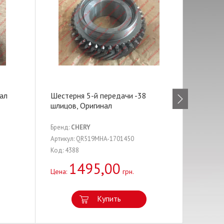
нал
Шестерня 5-й передачи -38
Генерат
шлицов, Оригинал
литра
Бренд:
CHERY
Бренд:
C
Артикул: QR519MHA-1701450
Артикул:
Код: 4388
Код: 308
1495,00
2
Цена:
грн.
Цена:
Купить