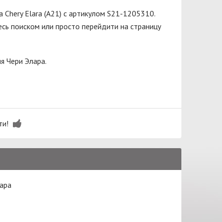
 Chery Elara (A21) с артикулом S21-1205310.
сь поиском или просто перейдити на страницу
я Чери Элара.
ти!
лара