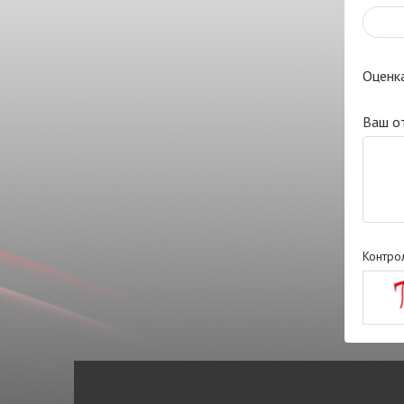
Оценк
Ваш о
Контро