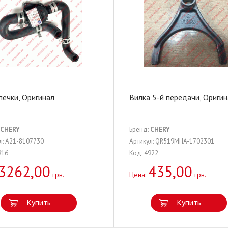
печки, Оригинал
Вилка 5-й передачи, Ориги
CHERY
Бренд:
CHERY
л: A21-8107730
Артикул: QR519MHA-1702301
916
Код: 4922
3262,00
435,00
грн.
Цена:
грн.
Купить
Купить