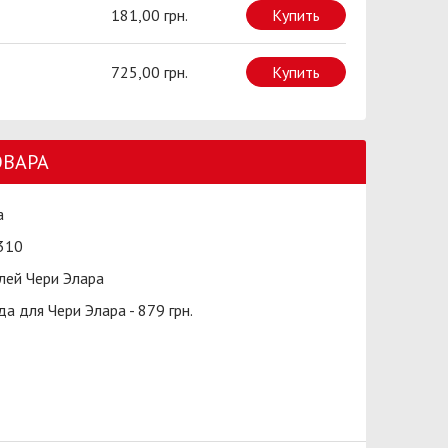
181,00 грн.
Купить
725,00 грн.
Купить
ОВАРА
а
310
ей Чери Элара
а для Чери Элара - 879 грн.