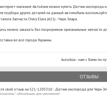
 интернет-магазине АвтоАзия можно купить Датчик кислорода на
ля подбора других деталей на данный автомобиль воспользуйте
талога Запчасти Chery Elara (A21) - Чери Элара.
десь можно заказать без посредников ориганальные запчасти дл
оставка во все города Украины.
AutoAsia - нам с Вами по пу
ОТЗЫВЫ
те свой отзыв на S21-1205310 - Датчик кислорода для Чери Э
бозначены * обязательны для заполнения!