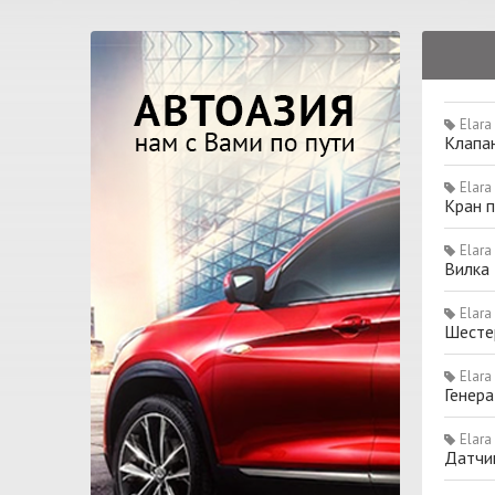
Elara
Клапан
Elara
Кран п
Elara
Вилка 
Elara
Шестер
Elara
Генер
Elara
Датчи