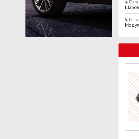
Elara
Шаров
Elara
Модуль