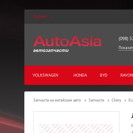
Русский
(098) 3
Показат
VOLKSWAGEN
HONDA
BYD
RAVON
Запчасти на китайские авто
»
Запчасти
»
Chery
»
El