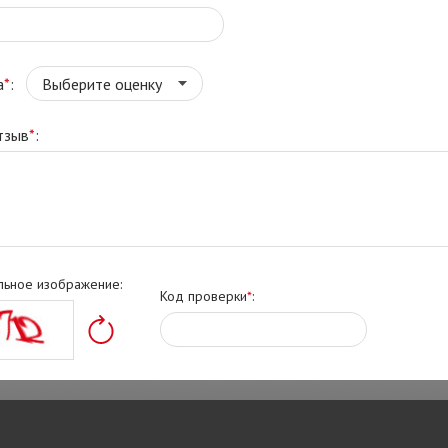
а
*
:
тзыв
*
:
льное изображение:
Код проверки
*
: