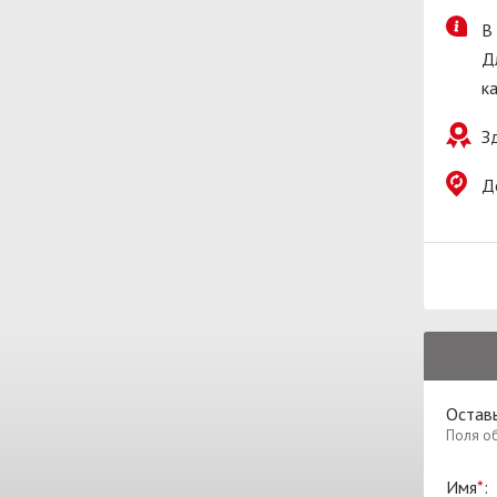
В
Д
ка
З
Д
Оставь
Поля о
Имя
*
: