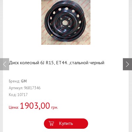
Диск колесный 6J R15, ET44. ,стальной черный
Бренд:
GM
Артикул: 96817346
Код: 10717
1903,00
Цена:
грн.
Купить