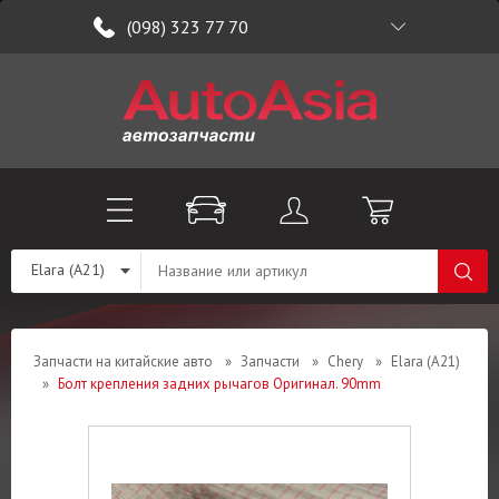
(098) 323 77 70
Elara (A21)
Запчасти на китайские авто
»
Запчасти
»
Chery
»
Elara (A21)
»
Болт крепления задних рычагов Оригинал. 90mm