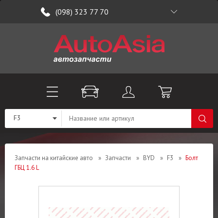
(098) 323 77 70
F3
Запчасти на китайские авто
»
Запчасти
»
BYD
»
F3
»
Болт
ГБЦ 1.6 L