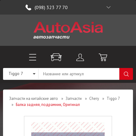
(098) 323 77 70
Tiggo 7
Запчасти на китайские авто
»
Запчасти
»
Chery
»
Tiggo 7
»
Балка задняя, подрамник, Оригинал